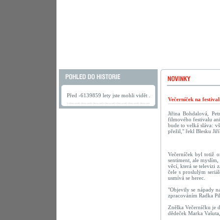
Před -6139859 lety jste mohli vidět .
Večerníček na festiva
Jiřina Bohdalová, Pe
filmového festivalu a
bude to velká sláva: v
přežil," řekl Blesku Ji
Večerníček byl totiž 
sentiment, ale myslím,
věcí, která se televiz
čele s proslulým seri
usmívá se herec.
"Objevily se nápady na
zpracováním Radka Pila
Znělka Večerníčku je do
dědeček Marka Vašuta,