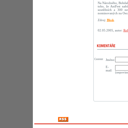
Na Nárožného, Bohdalo
toho, že AniFest na
soutěžních a 300 ne
nominovaných na Osca
Zdroj:
Blesk
.
02.05.2005, autor:
Rob
Content
Jméno:
E-
mail:
(nepovin