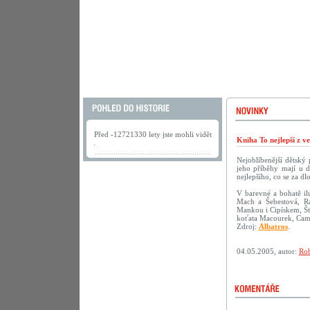
Před -12721330 lety jste mohli vidět
Kniha To nejlepší z v
.
Nejoblíbenější dětský
jeho příběhy mají u d
nejlepšího, co se za dl
V barevné a bohatě ilu
Mach a Šebestová, R
Mankou i Cipískem, Št
koťata Macourek, Camf
Zdroj:
Albatros
.
04.05.2005, autor:
Rob