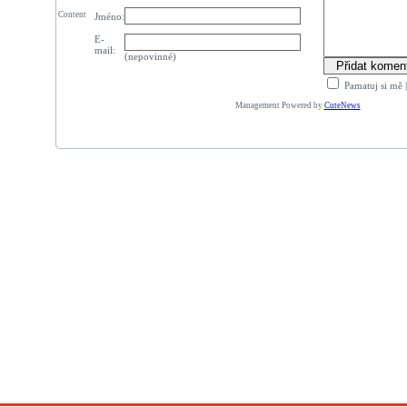
Content
Jméno:
E-
mail:
(nepovinné)
Pamatuj si mě
Management Powered by
CuteNews