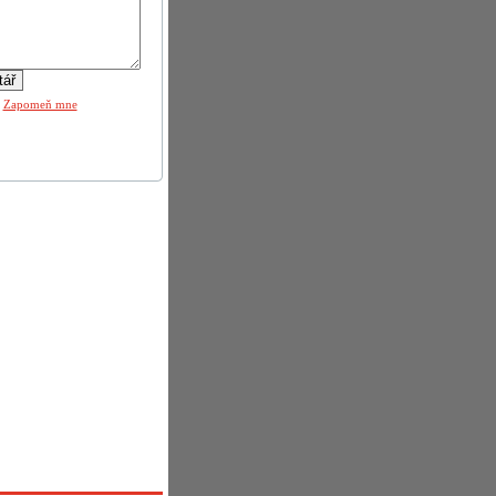
|
Zapomeň mne