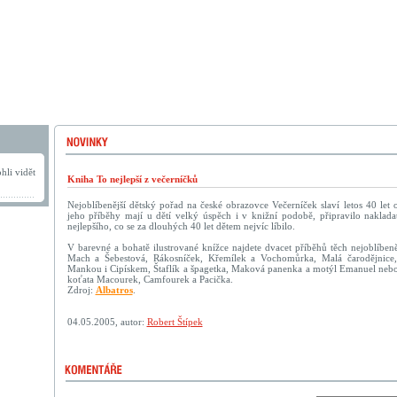
hli vidět
Kniha To nejlepší z večerníčků
Nejoblíbenější dětský pořad na české obrazovce Večerníček slaví letos 40 let
jeho příběhy mají u dětí velký úspěch i v knižní podobě, připravilo nakladat
nejlepšího, co se za dlouhých 40 let dětem nejvíc líbilo.
V barevné a bohatě ilustrované knížce najdete dvacet příběhů těch nejoblíbeně
Mach a Šebestová, Rákosníček, Křemílek a Vochomůrka, Malá čarodějnice
Mankou i Cipískem, Štaflík a špagetka, Maková panenka a motýl Emanuel neb
koťata Macourek, Camfourek a Pacička.
Zdroj:
Albatros
.
04.05.2005, autor:
Robert Štípek