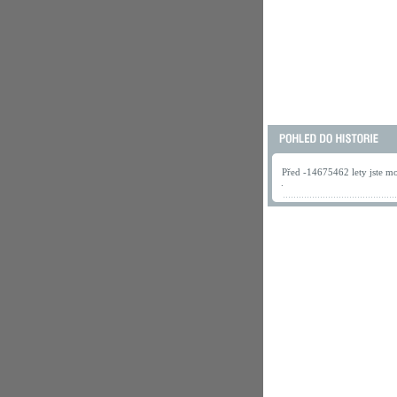
Před -14675462 lety jste mo
.