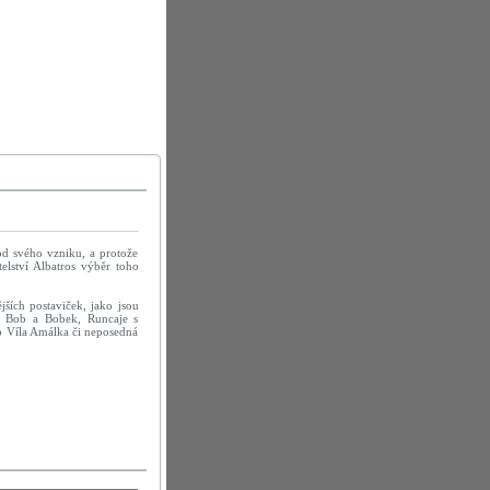
 od svého vzniku, a protože
elství Albatros výběr toho
jších postaviček, jako jsou
, Bob a Bobek, Runcaje s
o Víla Amálka či neposedná