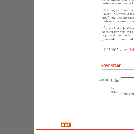
festivalu animovaných
"Myslím, že si ten pan
"svého" Večerníčka ta
noc?" ptaly se ho často
Děti se s tím časem smíř
"Že jejich táta je Veče
patnácti lety vstoupil
v pubertě, ten panáček
jsme dokázali něco tak
12.05.2005, autor:
Rob
Content
Jméno:
E-
mail:
(nepovin