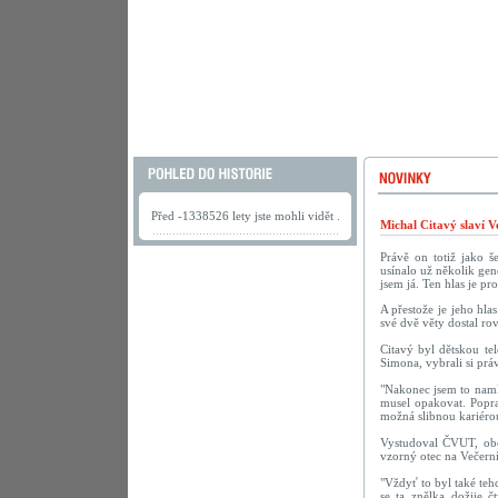
Před -1338526 lety jste mohli vidět .
Michal Citavý slaví V
Právě on totiž jako š
usínalo už několik gen
jsem já. Ten hlas je pr
A přestože je jeho hla
své dvě věty dostal r
Citavý byl dětskou te
Simona, vybrali si pr
"Nakonec jsem to namlu
musel opakovat. Popra
možná slibnou kariérou
Vystudoval ČVUT, obor
vzorný otec na Večerní
"Vždyť to byl také te
se ta znělka dožije č