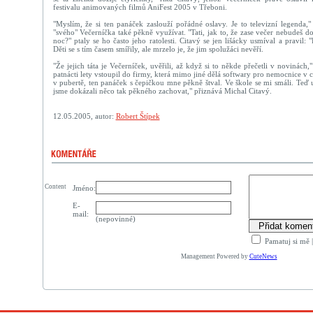
festivalu animovaných filmů AniFest 2005 v Třeboni.
"Myslím, že si ten panáček zaslouží pořádné oslavy. Je to televizní legenda,"
"svého" Večerníčka také pěkně využívat. "Tati, jak to, že zase večer nebudeš
noc?" ptaly se ho často jeho ratolesti. Citavý se jen lišácky usmíval a pravil: 
Děti se s tím časem smířily, ale mrzelo je, že jim spolužáci nevěří.
"Že jejich táta je Večerníček, uvěřili, až když si to někde přečetli v novinách,
patnácti lety vstoupil do firmy, která mimo jiné dělá softwary pro nemocnice v 
v pubertě, ten panáček s čepičkou mne pěkně štval. Ve škole se mi smáli. Teď 
jsme dokázali něco tak pěkného zachovat," přiznává Michal Citavý.
12.05.2005, autor:
Robert Štípek
Content
Jméno:
E-
mail:
(nepovinné)
Pamatuj si mě
Management Powered by
CuteNews