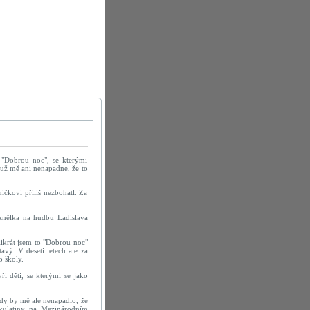
a "Dobrou noc", se kterými
, už mě ani nenapadne, že to
íčkovi příliš nezbohatl. Za
 znělka na hudbu Ladislava
likrát jsem to "Dobrou noc"
avý. V deseti letech ale za
o školy.
i děti, se kterými se jako
kdy by mě ale nenapadlo, že
l kulatiny na Mezinárodním