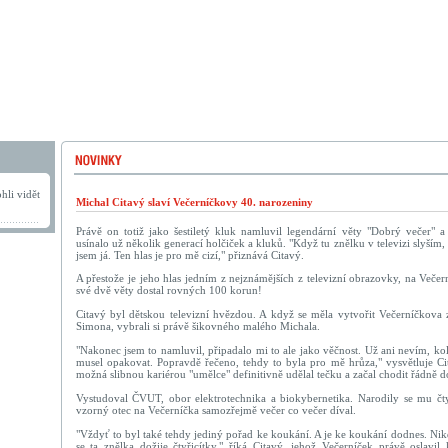
hli vidět
Michal Citavý slaví Večerníčkovy 40. narozeniny
Právě on totiž jako šestiletý kluk namluvil legendární věty "Dobrý večer" 
usínalo už několik generací holčiček a kluků. "Když tu znělku v televizi slyším
jsem já. Ten hlas je pro mě cizí," přiznává Citavý.
A přestože je jeho hlas jedním z nejznámějších z televizní obrazovky, na Večern
své dvě věty dostal rovných 100 korun!
Citavý byl dětskou televizní hvězdou. A když se měla vytvořit Večerníčkova
Simona, vybrali si právě šikovného malého Michala.
"Nakonec jsem to namluvil, připadalo mi to ale jako věčnost. Už ani nevím, ko
musel opakovat. Popravdě řečeno, tehdy to byla pro mě hrůza," vysvětluje Cit
možná slibnou kariérou "umělce" definitivně udělal tečku a začal chodit řádně d
Vystudoval ČVUT, obor elektrotechnika a biokybernetika. Narodily se mu čtyř
vzorný otec na Večerníčka samozřejmě večer co večer díval.
"Vždyť to byl také tehdy jediný pořad ke koukání. A je ke koukání dodnes. Ni
se ta znělka dožije čtyřicítky," říká Citavý, jehož Večerníček právě oslavi