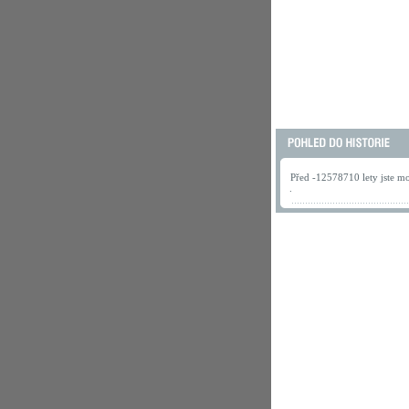
Před -12578710 lety jste mo
.