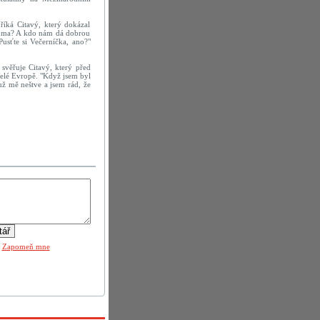
 říká Citavý, který dokázal
 doma? A kdo nám dá dobrou
"Pusťte si Večerníčka, ano?"
" svěřuje Citavý, který před
celé Evropě. "Když jsem byl
už mě neštve a jsem rád, že
|
Zapomeň mne