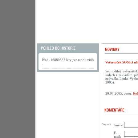
Před -16889587 lety jste mohli vidět
Večerníček SOSáci uč
.
Sedmidílný večerníček
kolech i základům prv
zpěvačka Lenka Vychod
2005).
20.07.2005, autor:
Rob
Content
Jméno:
E-
mail: