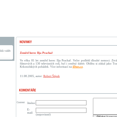
hli vidět
Zemřel herec Ilja Prachař
Ve věku 81 let zemřel herec Ilja Prachař. Večer podlehl dlouhé nemoci. Ztvá
filmových a 130 televizních rolí, byl i ceněný dabér. Oblibu si získal jako T
Krkonošských pohádek. Více informací na
iDnes.cz
.
11.08.2005, autor:
Robert Štípek
Content
Jméno:
E-
mail:
(nepovinné)