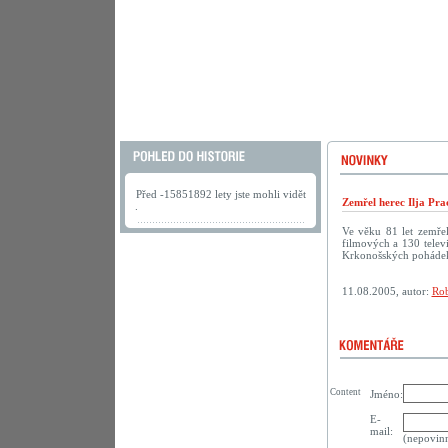
Před -15851892 lety jste mohli vidět
Zemřel herec Ilja Pra
.
Ve věku 81 let zemřel
filmových a 130 televi
Krkonošských pohádek
11.08.2005, autor:
Rob
Content
Jméno:
E-
mail:
(nepovin