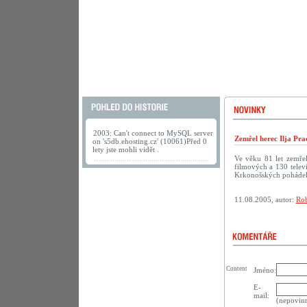
2003: Can't connect to MySQL server
Zemřel herec Ilja Pra
on 's5db.ehosting.cz' (10061)Před 0
lety jste mohli vidět .
Ve věku 81 let zemřel
filmových a 130 televi
Krkonošských pohádek
11.08.2005, autor:
Rob
Content
Jméno:
E-
mail:
(nepovin