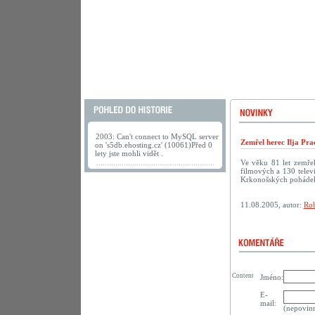
2003: Can't connect to MySQL server
Zemřel herec Ilja Pra
on 's5db.ehosting.cz' (10061)Před 0
lety jste mohli vidět .
Ve věku 81 let zemřel
filmových a 130 televi
Krkonošských pohádek
11.08.2005, autor:
Rob
Content
Jméno:
E-
mail:
(nepovin