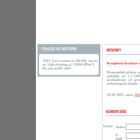
2003: Can't connect to MySQL server
Kompletní databáze vč
on 's5db.ehosting.cz' (10061)Před 0
lety jste mohli vidět .
Momentálně můžete na
pohádek od 1.1.198
prohledávání od prv
technologické detaily. 
29.08.2005, autor:
Rob
Content
Jméno:
E-
mail: