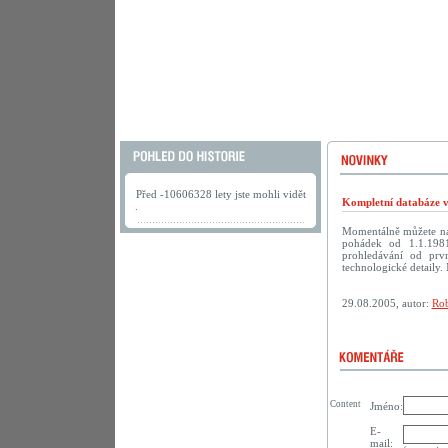
Před -10606328 lety jste mohli vidět
Kompletní databáze vč
.
Momentálně můžete na
pohádek od 1.1.198
prohledávání od prv
technologické detaily. 
29.08.2005, autor:
Rob
Content
Jméno:
E-
mail: