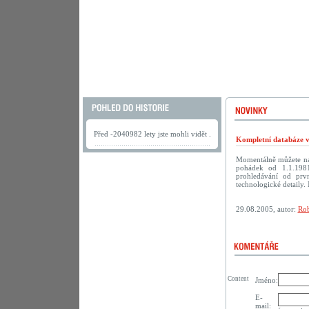
Před -2040982 lety jste mohli vidět .
Kompletní databáze vč
Momentálně můžete na
pohádek od 1.1.198
prohledávání od prv
technologické detaily. 
29.08.2005, autor:
Rob
Content
Jméno:
E-
mail: