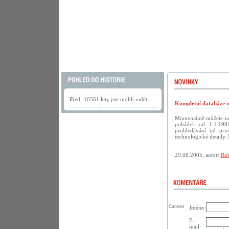
Před -16561 lety jste mohli vidět .
Kompletní databáze vč
Momentálně můžete na
pohádek od 1.1.198
prohledávání od prv
technologické detaily. 
29.08.2005, autor:
Rob
Content
Jméno:
E-
mail: