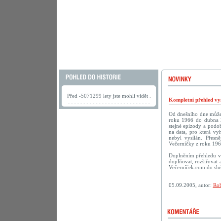
Před -5071299 lety jste mohli vidět .
Kompletní přehled vys
Od dnešního dne můžete
roku 1966 do dubna 2
stejné epizody a podob
na data, pro která vy
nebyl vysílán. Přesn
Večerníčky z roku 196
Doplněním přehledu vy
doplňovat, rozšiřovat 
Večerníček.com do sluš
05.09.2005, autor:
Rob