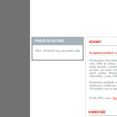
Před -16556103 lety jste mohli vidět
Kompletní přehled vys
.
Od dnešního dne můžete
roku 1966 do dubna 2
stejné epizody a podob
na data, pro která vy
nebyl vysílán. Přesn
Večerníčky z roku 196
Doplněním přehledu vy
doplňovat, rozšiřovat 
Večerníček.com do sluš
05.09.2005, autor:
Rob