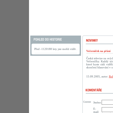
Před -1120188 lety jste mohli vidět .
Večerníček na přání
Česká televize na svý
Večerníčky. Každý tý
které byste rádi vidě
skončení hlasování v r
15.09.2005, autor:
Rob
Content
Jméno:
E-
mail: