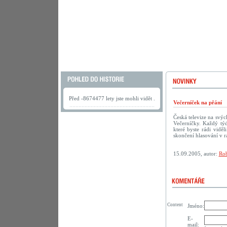
Před -8674477 lety jste mohli vidět .
Večerníček na přání
Česká televize na svý
Večerníčky. Každý tý
které byste rádi vidě
skončení hlasování v r
15.09.2005, autor:
Rob
Content
Jméno:
E-
mail: