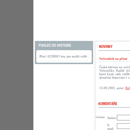
Před -9238903 lety jste mohli vidět .
Večerníček na přání
Česká televize na svý
Večerníčky. Každý tý
které byste rádi vidě
skončení hlasování v r
15.09.2005, autor:
Rob
Content
Jméno:
E-
mail: