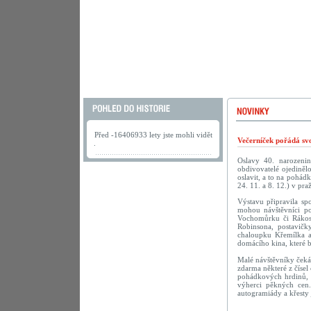
Před -16406933 lety jste mohli vidět
Večerníček pořádá sv
.
Oslavy 40. narozenin 
obdivovatelé ojediněl
oslavit, a to na pohád
24. 11. a 8. 12.) v pr
Výstavu připravila sp
mohou návštěvníci po
Vochomůrku či Rákosn
Robinsona, postavičk
chaloupku Křemílka a
domácího kina, které 
Malé návštěvníky čeká
zdarma některé z číse
pohádkových hrdinů, 
výherci pěkných cen.
autogramiády a křesty 