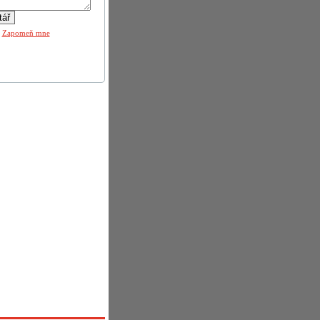
|
Zapomeň mne