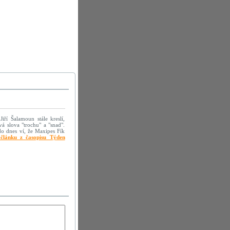
iří Šalamoun stále kreslí,
á slova "trochu" a "snad".
do dnes ví, že Maxipes Fík
článku z časopisu Týden