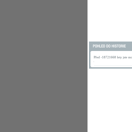
Před -18721668 lety jste mo
.