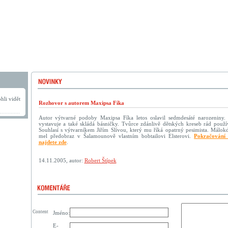
hli vidět
Rozhovor s autorem Maxipsa Fíka
Autor výtvarné podoby Maxipsa Fíka letos oslavil sedmdesáté narozeniny. J
vystavuje a také skládá básničky. Tvůrce zdánlivě dětských kreseb rád použív
Souhlasí s výtvarníkem Jiřím Slívou, který mu říká opatrný pesimista. Málok
mel předobraz v Šalamounově vlastním bobtailovi Elsterovi.
Pokračování 
najdete zde
.
14.11.2005, autor:
Robert Štípek
Content
Jméno:
E-