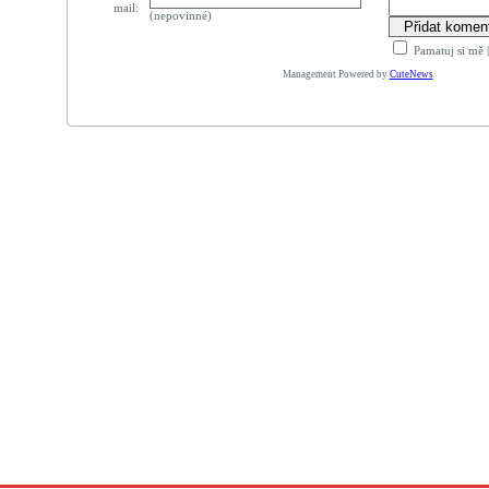
mail:
(nepovinné)
Pamatuj si mě
Management Powered by
CuteNews