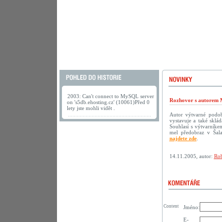
2003: Can't connect to MySQL server
Rozhovor s autorem 
on 's5db.ehosting.cz' (10061)Před 0
lety jste mohli vidět .
Autor výtvarné podoby
vystavuje a také sklá
Souhlasí s výtvarníke
mel předobraz v Šala
najdete zde
.
14.11.2005, autor:
Rob
Content
Jméno:
E-