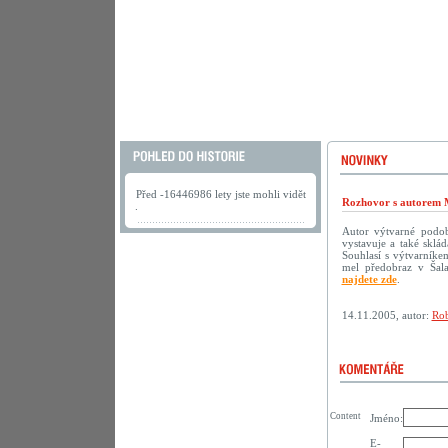
Před -16446986 lety jste mohli vidět
Rozhovor s autorem 
.
Autor výtvarné podoby
vystavuje a také sklá
Souhlasí s výtvarníke
mel předobraz v Šala
najdete zde
.
14.11.2005, autor:
Rob
Content
Jméno:
E-