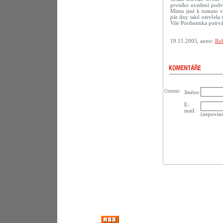
prvního uvedení podve
Mimo jiné k tomuto vý
pár dny také otevřela
Vile Portheimka potrvá
19.11.2005, autor:
Rob
Content
Jméno:
E-
mail:
(nepovin