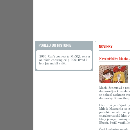
2003: Can't connect to MySQL server
Nové příběhy Macha a 
on 's5db.ehosting.cz' (10061)Před 0
lety jste mohli vidět .
Mach, Šebestová a pes 
domorodým kouzelníkem
se pokusí zachránit s
do mekky filmového 
Osm dílů je zřejmě po
Miloše Macourka se za
podobě seriálu se p
charakteristický hlas 
který je nejen známým
Ebenů. Seriál vznikl le
Česká televize uvede