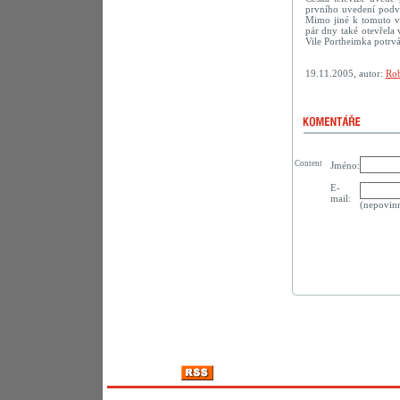
prvního uvedení podve
Mimo jiné k tomuto vý
pár dny také otevřela
Vile Portheimka potrvá
19.11.2005, autor:
Rob
Content
Jméno:
E-
mail:
(nepovin