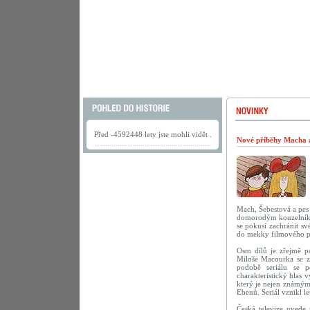
Před -4592448 lety jste mohli vidět .
Nové příběhy Macha a 
Mach, Šebestová a pes 
domorodým kouzelníkem
se pokusí zachránit s
do mekky filmového 
Osm dílů je zřejmě po
Miloše Macourka se za
podobě seriálu se p
charakteristický hlas 
který je nejen známým
Ebenů. Seriál vznikl le
Česká televize uvede