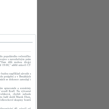
adu populárního večerníčku
dvojice s nerozlučným psím
 "Osm dílů mohou diváci
d 19:00," sdělil mluvčí ČT
e budou například závodit s
 do potápění a v Benátkách
ách se dokonce zatoulají i
m spisovatele a scenáristy
" uvedl Krafl. Na výtvarné
vořáková, chybět nebude
éto řadě složil Marek Eben,
folkrockové skupiny bratrů
připomínání 40. výročí od