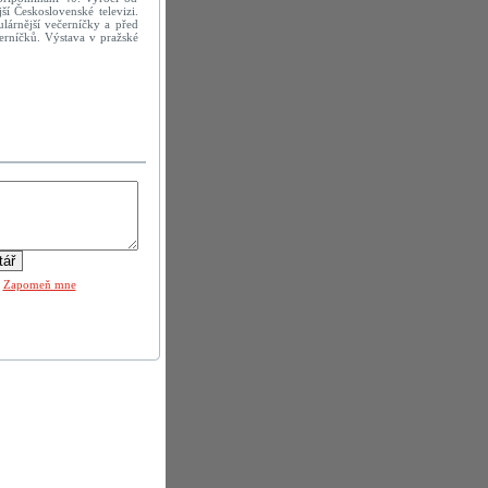
í Československé televizi.
lárnější večerníčky a před
černíčků. Výstava v pražské
|
Zapomeň mne