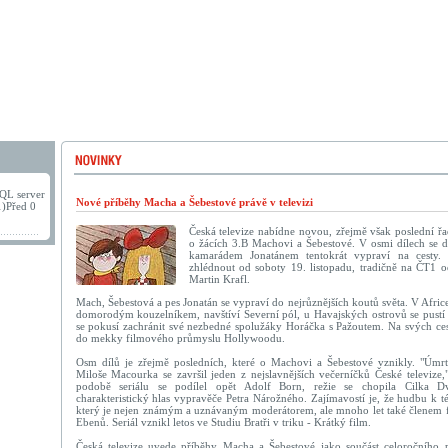
QL server
Nové příběhy Macha a Šebestové právě v televizi
1)Před 0
Česká televize nabídne novou, zřejmě však poslední ř
o žácích 3.B Machovi a Šebestové. V osmi dílech se 
kamarádem Jonatánem tentokrát vypraví na cesty.
zhlédnout od soboty 19. listopadu, tradičně na ČT1 o
Martin Krafl.
Mach, Šebestová a pes Jonatán se vypraví do nejrůznějších koutů světa. V Afric
domorodým kouzelníkem, navštíví Severní pól, u Havajských ostrovů se pustí
se pokusí zachránit své nezbedné spolužáky Horáčka s Pažoutem. Na svých cest
do mekky filmového průmyslu Hollywoodu.
Osm dílů je zřejmě posledních, které o Machovi a Šebestové vznikly. "Úmrtí
Miloše Macourka se završil jeden z nejslavnějších večerníčků České televize,
podobě seriálu se podílel opět Adolf Born, režie se chopila Cilka D
charakteristický hlas vypravěče Petra Nárožného. Zajímavostí je, že hudbu k t
který je nejen známým a uznávaným moderátorem, ale mnoho let také členem 
Ebenů. Seriál vznikl letos ve Studiu Bratři v triku - Krátký film.
Česká televize uvede příběhy Macha a Šebestové jako součást celoročního 