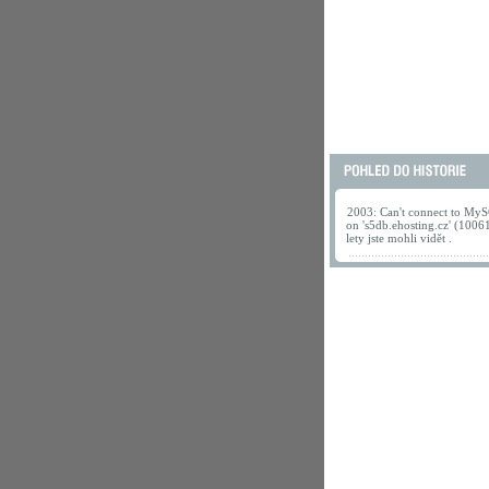
2003: Can't connect to MyS
on 's5db.ehosting.cz' (1006
lety jste mohli vidět .