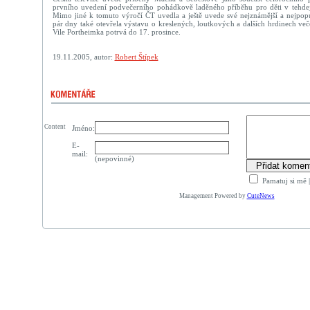
prvního uvedení podvečerního pohádkově laděného příběhu pro děti v tehdejš
Mimo jiné k tomuto výročí ČT uvedla a ještě uvede své nejznámější a nejpopu
pár dny také otevřela výstavu o kreslených, loutkových a dalších hrdinech ve
Vile Portheimka potrvá do 17. prosince.
19.11.2005, autor:
Robert Štípek
Content
Jméno:
E-
mail:
(nepovinné)
Pamatuj si mě
Management Powered by
CuteNews