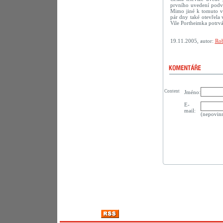
prvního uvedení podve
Mimo jiné k tomuto vý
pár dny také otevřela
Vile Portheimka potrvá
19.11.2005, autor:
Rob
Content
Jméno:
E-
mail:
(nepovin