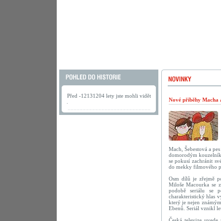
Před -12131204 lety jste mohli vidět
Nové příběhy Macha a 
.
Mach, Šebestová a pes 
domorodým kouzelníkem
se pokusí zachránit s
do mekky filmového 
Osm dílů je zřejmě po
Miloše Macourka se za
podobě seriálu se p
charakteristický hlas 
který je nejen známým
Ebenů. Seriál vznikl le
Česká televize uvede