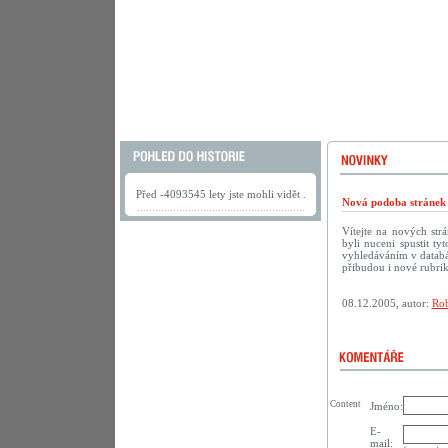
Před -4093545 lety jste mohli vidět .
Nová podoba strán
Vítejte na nových s
byli nuceni spustit t
vyhledáváním v databáz
přibudou i nové rubri
08.12.2005, autor:
Rob
Content
Jméno:
E-
mail: