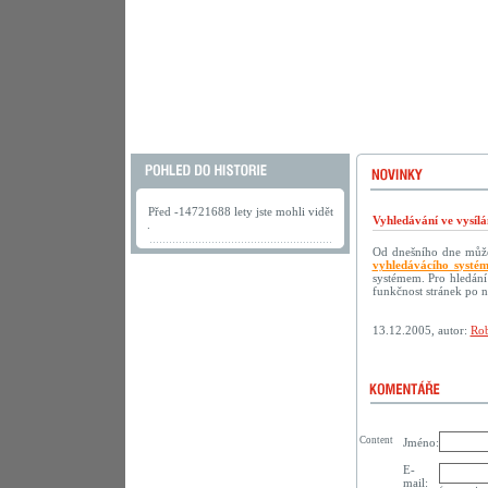
Před -14721688 lety jste mohli vidět
Vyhledávání ve vysílá
.
Od dnešního dne můžet
vyhledávácího systé
systémem. Pro hledání
funkčnost stránek po 
13.12.2005, autor:
Rob
Content
Jméno:
E-
mail: