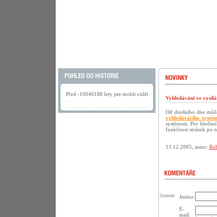
Před -10046188 lety jste mohli vidět
Vyhledávání ve vysílá
.
Od dnešního dne můžet
vyhledávácího systé
systémem. Pro hledání
funkčnost stránek po 
13.12.2005, autor:
Rob
Content
Jméno:
E-
mail: