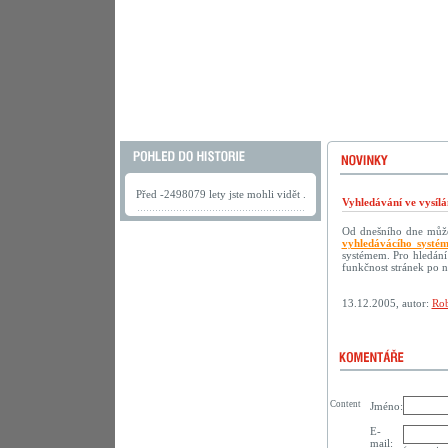
Před -2498079 lety jste mohli vidět .
Vyhledávání ve vysílá
Od dnešního dne můžet
vyhledávácího systé
systémem. Pro hledání
funkčnost stránek po 
13.12.2005, autor:
Rob
Content
Jméno:
E-
mail: