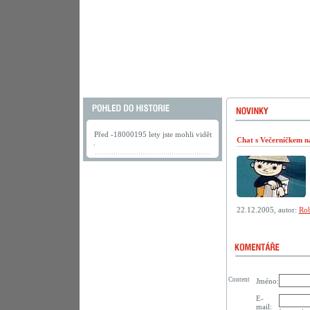
Před -18000195 lety jste mohli vidět
Chat s Večerníčkem n
.
22.12.2005, autor:
Rob
Content
Jméno:
E-
mail: