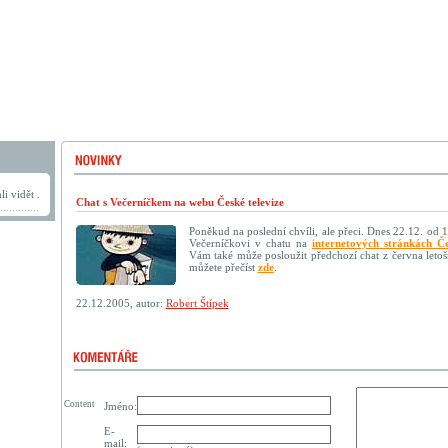
i vidět .
Chat s Večerníčkem na webu České televize
Poněkud na poslední chvíli, ale přeci. Dnes 22.12. od 
Večerníčkovi v chatu na
internetových stránkách Če
Vám také může posloužit předchozí chat z června letoš
můžete přečíst
zde
.
22.12.2005, autor:
Robert Štípek
Content
Jméno:
E-
mail: