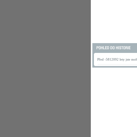
Před -5812092 lety jste mohl