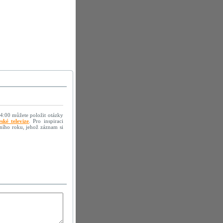
14:00 můžete položit otázky
ské televize
. Pro inspiraci
ního roku, jehož záznam si