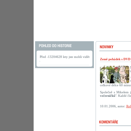
Před -13204628 lety jste mohli vidět
Země pohádek s DVD 
.
celkové délce 60 minut
Společně s Mikešem j
večerníčků
". Každé čí
10.01.2006, autor:
Rob