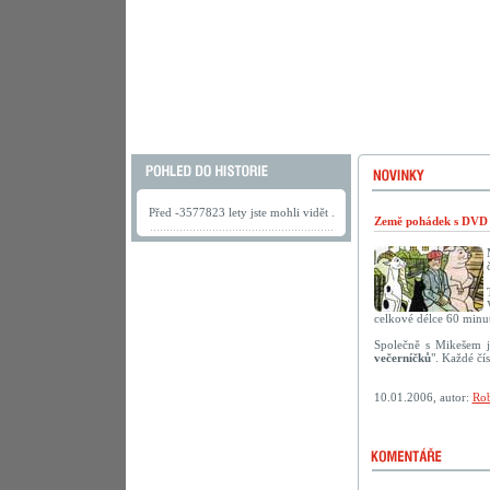
Před -3577823 lety jste mohli vidět .
Země pohádek s DVD 
celkové délce 60 minut
Společně s Mikešem j
večerníčků
". Každé čí
10.01.2006, autor:
Rob