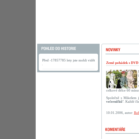
Před -17857785 lety jste mohli vidět
Země pohádek s DVD 
.
celkové délce 60 minut
Společně s Mikešem j
večerníčků
". Každé čí
10.01.2006, autor:
Rob