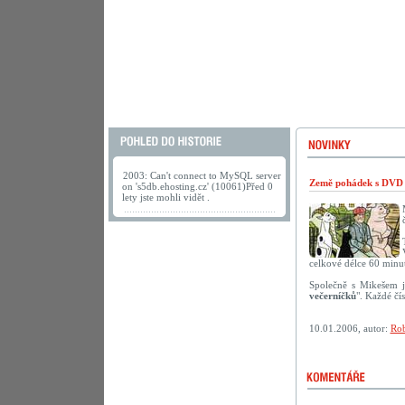
2003: Can't connect to MySQL server
Země pohádek s DVD 
on 's5db.ehosting.cz' (10061)Před 0
lety jste mohli vidět .
celkové délce 60 minut
Společně s Mikešem j
večerníčků
". Každé čí
10.01.2006, autor:
Rob