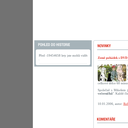
Před -19454658 lety jste mohli vidět
Země pohádek s DVD 
.
celkové délce 60 minut
Společně s Mikešem j
večerníčků
". Každé čí
10.01.2006, autor:
Rob