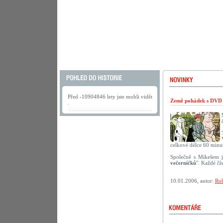
Před -10904846 lety jste mohli vidět
Země pohádek s DVD 
.
celkové délce 60 minut
Společně s Mikešem j
večerníčků
". Každé čí
10.01.2006, autor:
Rob