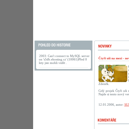
2003: Can't connect to MySQL server
Čtyři uši na mezi - n
on 's5db.ehosting.cz' (10061)Před 0
lety jste mohli vidět .
Zdeněk.
Celý projek Čtyři uši
Najde si tento nový ve
12.01.2006, autor:
SU