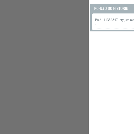
Před -11352847 lety jste mo
.