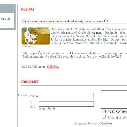
hli vidět
Čtyři uši na mezi - nový večerníček od soboty na obrazovce ČT
Od soboty 14. 1. 2006 bude moci divák České televize sh
večerníček nazvaný
Čtyři uši na mezi
. Dle knižní před
natočila režisérka Nataša Boháčková. Večerníček má dv
Jujdáska a jeho kamaráda zajíčka Hejáska. Oboum post
herečka Barbora Hrzánová. Hudbu k večerníčku zkom
Zdeněk.
Celý projek Čtyři uši na mezi vznikl kreslenou a ploškovou technologií anim
Najde si tento nový večerníček cestu do srdcí malých, ale i velkých diváků?
12.01.2006, autor:
SUNíčko
Content
Jméno:
E-
mail:
(nepovinné)
Pamatuj si mě
Management Powered by
CuteNews