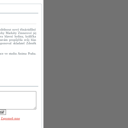
lédnout nový třináctidílný
lohy Markéty Zinnerové jej
a hlavní hrdiny, králíčka
avám propůjčila svůj hlas
ponoval skladatel Zdeněk
ace ve studiu Anima Praha.
|
Zapomeň mne