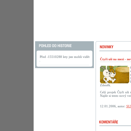
Před -15510288 lety jste mohli vidět
Čtyři uši na mezi - n
.
Zdeněk.
Celý projek Čtyři uši
Najde si tento nový ve
12.01.2006, autor:
SU