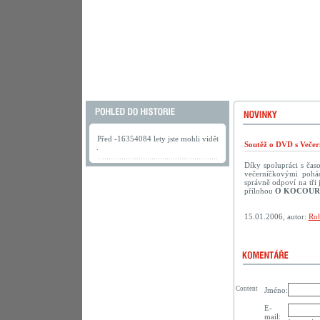
Před -16354084 lety jste mohli vidět
Soutěž o DVD s Večer
.
Díky spolupráci s ča
večerníčkovými pohád
správně odpoví na tř
přílohou
O KOCOUR
15.01.2006, autor:
Rob
Content
Jméno:
E-
mail: