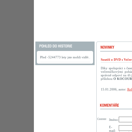
Před -5244773 lety jste mohli vidět .
Soutěž o DVD s Večer
Díky spolupráci s ča
večerníčkovými pohád
správně odpoví na tř
přílohou
O KOCOUR
15.01.2006, autor:
Rob
Content
Jméno:
E-
mail: