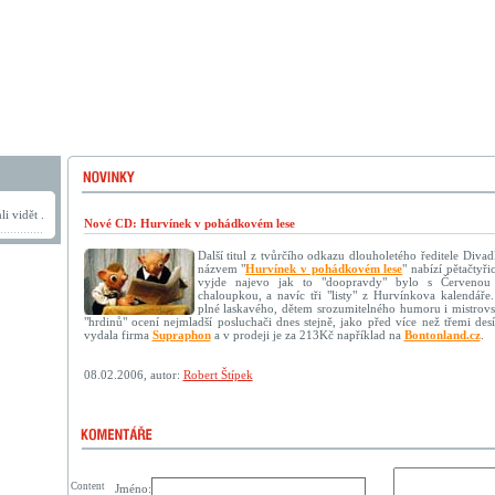
i vidět .
Nové CD: Hurvínek v pohádkovém lese
Další titul z tvůrčího odkazu dlouholetého ředitele Diva
názvem "
Hurvínek v pohádkovém lese
" nabízí pětačtyř
vyjde najevo jak to "doopravdy" bylo s Červenou
chaloupkou, a navíc tři "listy" z Hurvínkova kalendáře
plné laskavého, dětem srozumitelného humoru i mistrovs
"hrdinů" ocení nejmladší posluchači dnes stejně, jako před více než třemi desí
vydala firma
Supraphon
a v prodeji je za 213Kč například na
Bontonland.cz
.
08.02.2006, autor:
Robert Štípek
Content
Jméno: