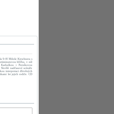
dla S+H Miloše Kirschnera s
icetiminutovou hříčku, v níž
 Karkulkou i Perníkovou
. Skvělé nadčasové scénáře
kou interpretaci dřevěných
tkami let jejich rodiče. CD