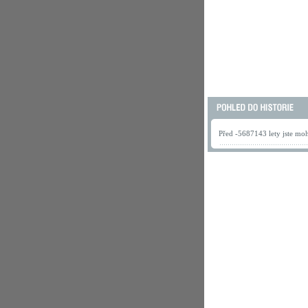
Před -5687143 lety jste mohl