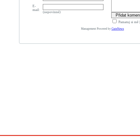
E-
mail:
(nepovinné)
Pamatuj si mě
Management Powered by
CuteNews