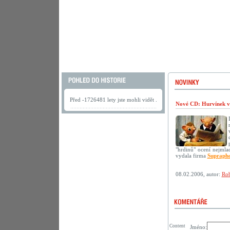
Před -1726481 lety jste mohli vidět .
Nové CD: Hurvínek v
"hrdinů" ocení nejmlad
vydala firma
Supraph
08.02.2006, autor:
Rob
Content
Jméno: