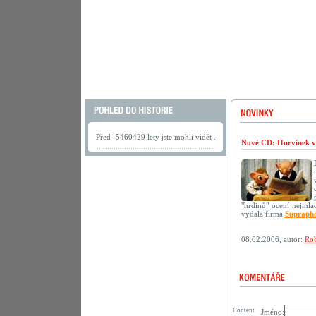
Před -5460429 lety jste mohli vidět .
Nové CD: Hurvínek v
"hrdinů" ocení nejmlad
vydala firma
Supraph
08.02.2006, autor:
Rob
Content
Jméno: