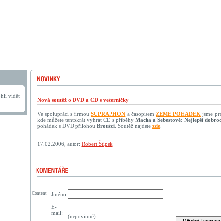
hli vidět
Nová soutěž o DVD a CD s večerníčky
Ve spolupráci s firmou
SUPRAPHON
a časopisem
ZEMĚ POHÁDEK
jsme pro 
kde můžete tentokrát vyhrát CD s příběhy
Macha a Šebestové: Nejlepší dobrod
pohádek s DVD přílohou
Broučci
. Soutěž najdete
zde
.
17.02.2006, autor:
Robert Štípek
Content
Jméno:
E-
mail:
(nepovinné)