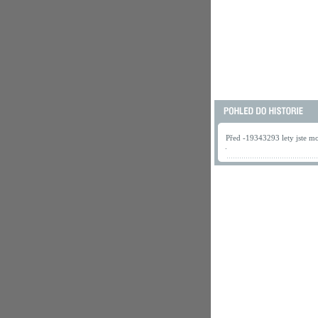
Před -19343293 lety jste mo
.