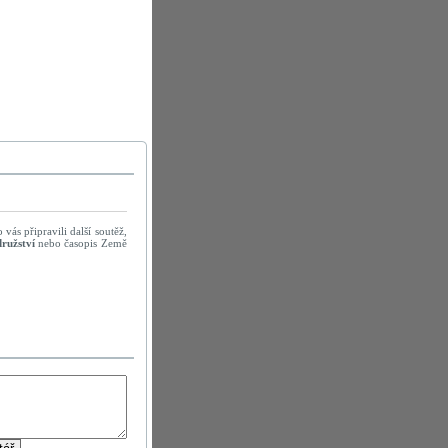
vás připravili další soutěž,
ružství
nebo časopis Země