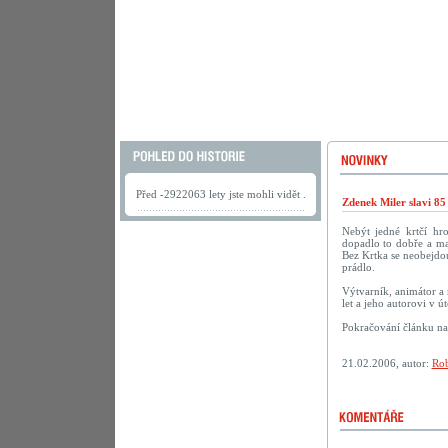
Před -2922063 lety jste mohli vidět .
Zdenek Miler slavi 85
Nebýt jedné krtčí hr
dopadlo to dobře a ma
Bez Krtka se neobejdou
prádlo.
Výtvarník, animátor a 
let a jeho autorovi v 
Pokračování článku n
21.02.2006, autor:
Rob