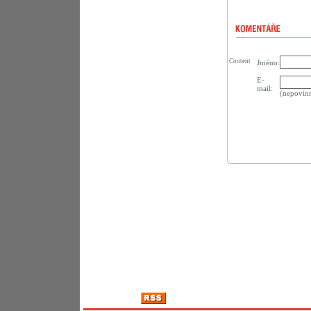
Content
Jméno:
E-
mail:
(nepovin