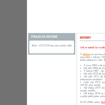
Před -15375739 lety jste mohli vidět
Jak se měnil čas vysí
.
V
diskuzi
na serveru ok
nevysílal v sobotu. U
přijít zajímavá i vám.
V roce 1965 a do pr
Od září 1966 do kon
V letech 1967 - do 
Od září 1970 do kon
Od září 1971 do ko
jednotným seriálem).
Celý rok 1972: pon
(18:50, jiný seriál).
Od ledna 1973 do k
seriál), neděle.
Od ledna 1976 se v
vysílat ještě jeden več
01.03.2006, autor:
Rob